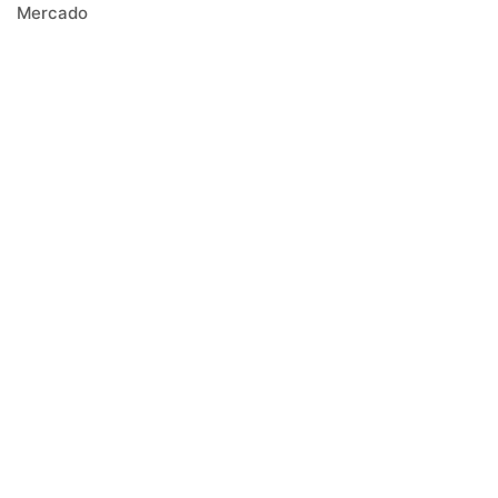
Mercado
Negócios
Notícias
Receitas
Safra
Saúde
Tecnologia
Tendências