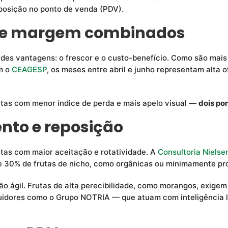
exposição no ponto de venda (PDV).
or e margem combinados
ndes vantagens: o frescor e o custo-benefício. Como são mais
m o
CEAGESP
, os meses entre abril e junho representam alta 
utas com menor índice de perda e mais apelo visual —
dois po
ento e reposição
utas com maior aceitação e rotatividade. A
Consultoria Nielse
e 30% de frutas de nicho, como orgânicas ou minimamente pr
ição ágil. Frutas de alta perecibilidade, como morangos, exi
buidores como o Grupo NOTRIA — que atuam com inteligência l