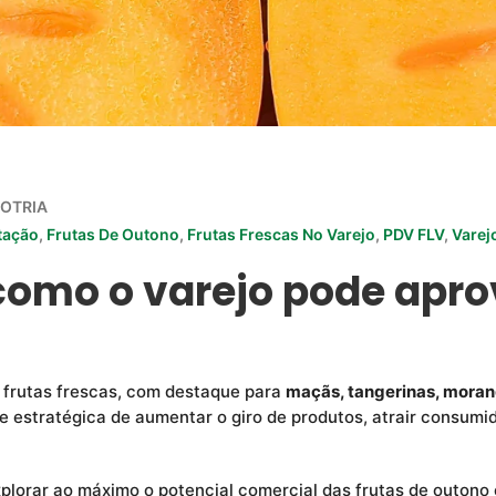
OTRIA
tação
,
Frutas De Outono
,
Frutas Frescas No Varejo
,
PDV FLV
,
Varejo
como o varejo pode apro
e frutas frescas, com destaque para
maçãs, tangerinas, moran
 estratégica de aumentar o giro de produtos, atrair consumi
plorar ao máximo o potencial comercial das frutas de outon