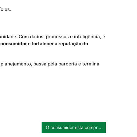
cios.
idade. Com dados, processos e inteligência, é
 consumidor e fortalecer a reputação do
planejamento, passa pela parceria e termina
O consumidor está comprando mais FLV: o que essa tendência representa para o mercado?