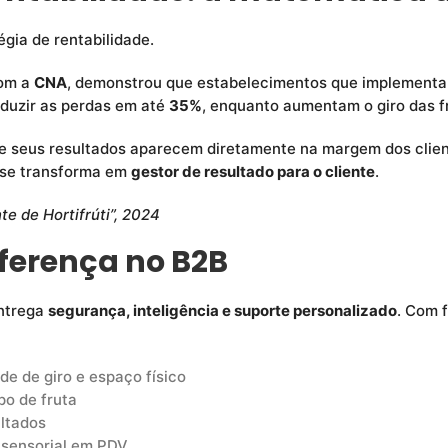
gia de rentabilidade.
com a
CNA
, demonstrou que estabelecimentos que implementa
duzir as perdas em até
35%
, enquanto aumentam o giro das 
e seus resultados aparecem diretamente na margem dos clien
 se transforma em
gestor de resultado para o cliente
.
e de Hortifrúti”, 2024
iferença no B2B
entrega
segurança, inteligência e suporte personalizado
. Com 
e de giro e espaço físico
po de fruta
ltados
 sensorial em PDV