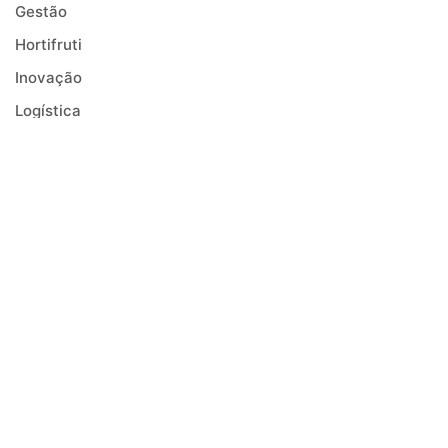
Gestão
Hortifruti
Inovação
Logística
Mercado
Negócios
Notícias
Receitas
Safra
Saúde
Tecnologia
Tendências