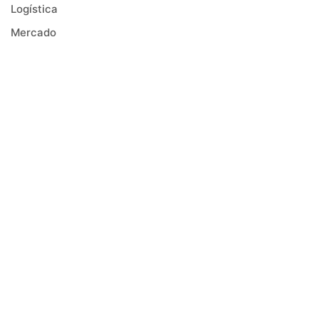
Logística
Mercado
Negócios
Notícias
Receitas
Safra
Saúde
Tecnologia
Tendências