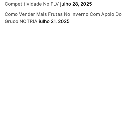
Competitividade No FLV
julho 28, 2025
Como Vender Mais Frutas No Inverno Com Apoio Do
Grupo NOTRIA
julho 21, 2025
Frutas Mais Consumidas No Inverno E Como Explorá-Las
No B2B
julho 14, 2025
Categorias
Agronegócio
Blog
Consumo
Estratégia
Gestão
Hortifruti
Inovação