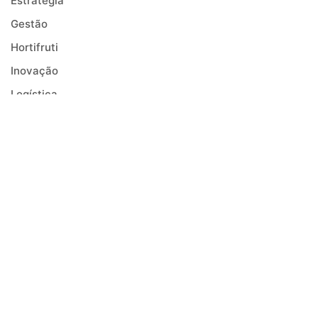
Estratégia
Gestão
Hortifruti
Inovação
Logística
Mercado
Negócios
Notícias
Receitas
Safra
Saúde
Tecnologia
Tendências