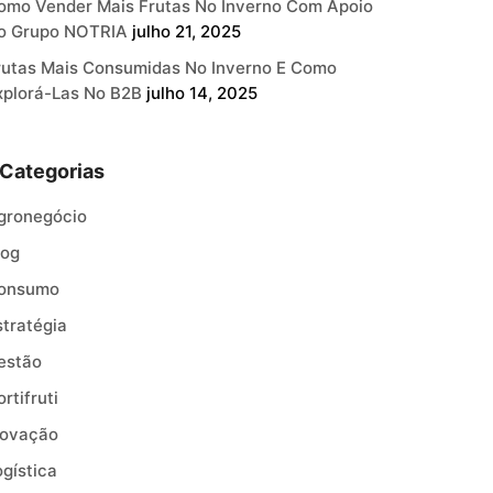
omo Vender Mais Frutas No Inverno Com Apoio
o Grupo NOTRIA
julho 21, 2025
rutas Mais Consumidas No Inverno E Como
xplorá-Las No B2B
julho 14, 2025
Categorias
gronegócio
log
onsumo
stratégia
estão
rtifruti
novação
ogística