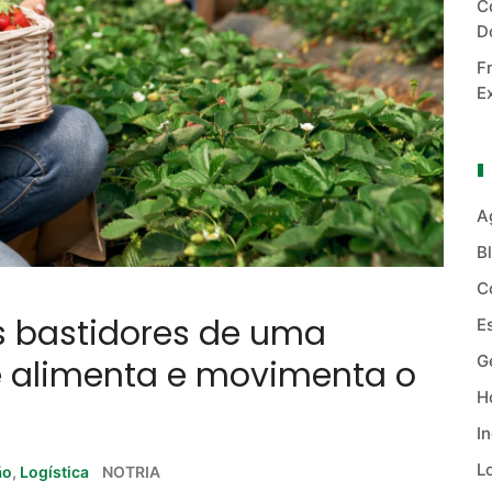
C
D
F
E
A
B
C
 os bastidores de uma
E
G
e alimenta e movimenta o
Ho
I
L
ão
,
Logística
NOTRIA