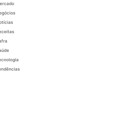
ercado
egócios
otícias
eceitas
afra
aúde
ecnologia
endências