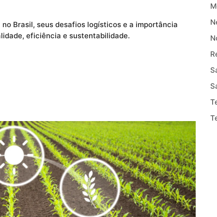
M
N
no Brasil, seus desafios logísticos e a importância
lidade, eficiência e sustentabilidade.
N
R
S
S
T
T