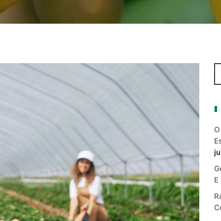
O
E
j
G
E
R
C