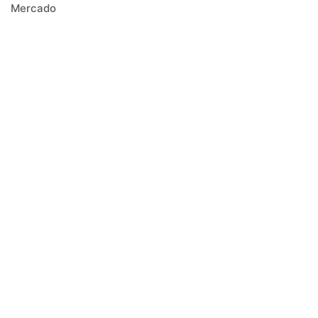
Mercado
Negócios
Notícias
Receitas
Safra
Saúde
Tecnologia
Tendências