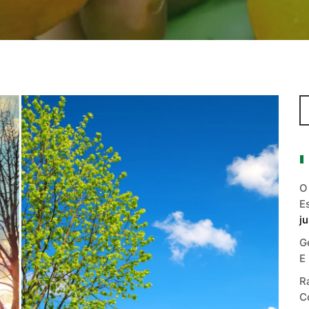
O
E
j
G
E
R
C