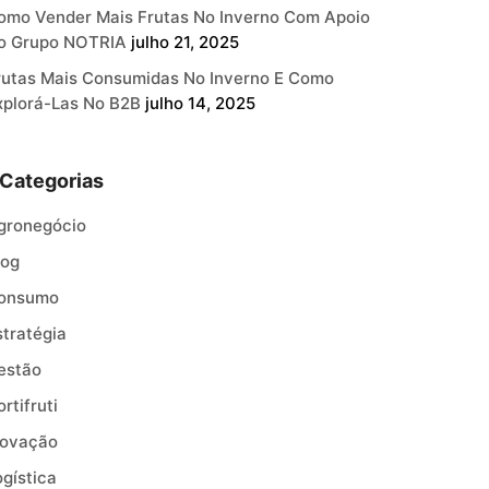
omo Vender Mais Frutas No Inverno Com Apoio
o Grupo NOTRIA
julho 21, 2025
rutas Mais Consumidas No Inverno E Como
xplorá-Las No B2B
julho 14, 2025
Categorias
gronegócio
log
onsumo
stratégia
estão
rtifruti
novação
ogística