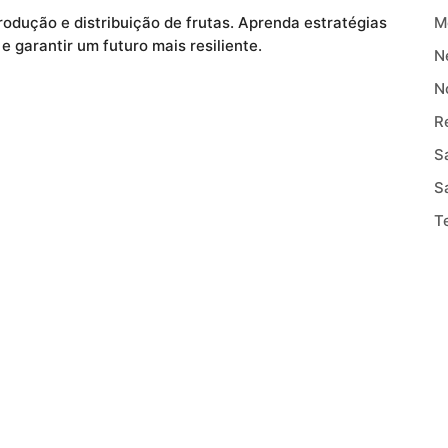
odução e distribuição de frutas. Aprenda estratégias
M
 e garantir um futuro mais resiliente.
N
N
R
S
S
T
T
NEWSLETTE