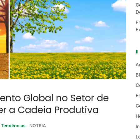
C
D
F
E
A
B
C
nto Global no Setor de
E
G
ger a Cadeia Produtiva
Ho
,
Tendências
NOTRIA
I
L