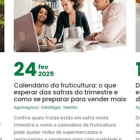
24
fev
2025
Calendário da fruticultura: o que
D
esperar das safras do trimestre e
e
como se preparar para vender mais
d
Agronegócio
,
Estratégia
,
Gestão
A
Confira quais frutas estão em safra neste
D
r
trimestre e como o calendário da fruticultura
d
pode ajudar redes de supermercados e
d
a
restaurantes a venderem mais com qualidade e
p