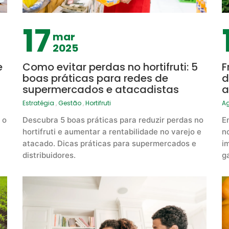
17
mar
2025
e
Como evitar perdas no hortifruti: 5
F
boas práticas para redes de
d
supermercados e atacadistas
a
Estratégia
,
Gestão
,
Hortifruti
A
 o
Descubra 5 boas práticas para reduzir perdas no
E
hortifruti e aumentar a rentabilidade no varejo e
no
atacado. Dicas práticas para supermercados e
i
distribuidores.
g