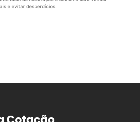
ais e evitar desperdícios.
a Cotação
ia com a NOTRIA e surpreenda-se!