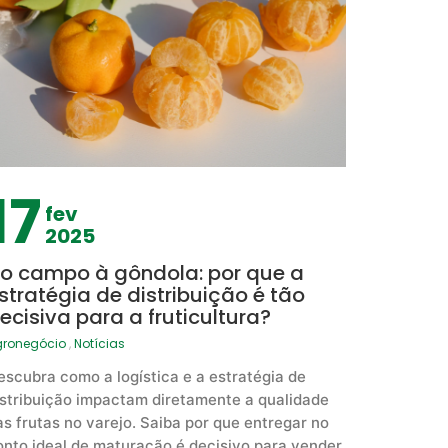
17
fev
2025
o campo à gôndola: por que a
stratégia de distribuição é tão
ecisiva para a fruticultura?
gronegócio
,
Notícias
escubra como a logística e a estratégia de
istribuição impactam diretamente a qualidade
as frutas no varejo. Saiba por que entregar no
onto ideal de maturação é decisivo para vender