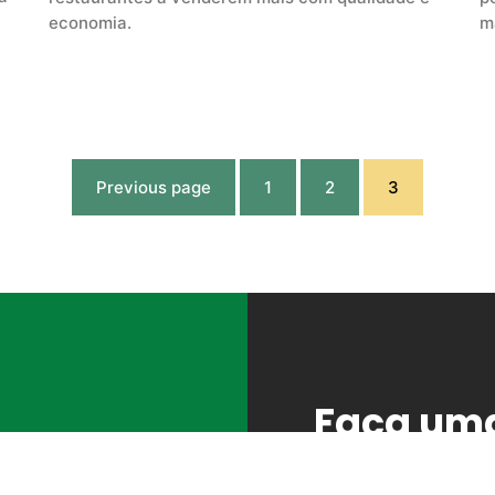
economia.
m
Previous page
1
2
3
Faça um
er nossa estrutura!
Tenha uma experiênc