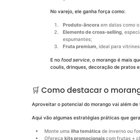
No varejo, ele ganha força como:
Produto-âncora
em datas como o
Elemento de cross-selling
, espec
espumantes;
Fruta premium
, ideal para vitrine
E no
food service
, o morango é mais qu
coulis, drinques, decoração de pratos e
🛒 Como destacar o moran
Aproveitar o potencial do morango vai além de
Aqui vão algumas estratégias práticas que ger
Monte uma
ilha temática
de inverno ou fo
Ofereça
kits promocionais
com frutas + ch