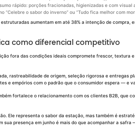
umo rápido: porções fracionadas, higienizadas e com visual a
mo “Celebre o sabor do inverno” ou “Tudo fica melhor com mor
 estruturadas aumentam em até 38% a intenção de compra, e
tica como diferencial competitivo
ção fora das condições ideais compromete frescor, textura e 
ada, rastreabilidade de origem, seleção rigorosa e entregas p
es e empórios com o padrão que o consumidor espera — e va
bém fortalece o relacionamento com os clientes B2B, que con
o. Ele representa o sabor da estação, mas também é estraté
em sua presença em junho é mais do que acompanhar a safra 