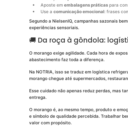
Aposte em
embalagens práticas
para cons
Use a
comunicação emocional
: frases co
Segundo a NielsenIQ, campanhas sazonais bem
experiências sensoriais.
🚚 Da roça à gôndola: logís
O morango exige agilidade. Cada hora de exposi
abastecimento faz toda a diferença.
Na NOTRIA, isso se traduz em logística refriger
morango chegue até supermercados, restaurant
Esse cuidado não apenas reduz perdas, mas tam
entrega.
O morango é, ao mesmo tempo, produto e emoçã
e símbolo de qualidade percebida. Trabalhar b
valor com propósito.