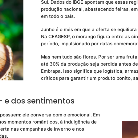
Sul. Dados do IBGE apontam que essas reg
produção nacional, abastecendo feiras, em
em todo o país.
Junho é o mês em que a oferta se equilibr
Na CEAGESP, o morango figura entre as cin
período, impulsionado por datas comemorat
Mas nem tudo são flores. Por ser uma frut
até 30% da produção seja perdida antes d
Embrapa. Isso significa que logística, arm
críticos para garantir um produto bonito, s
— e dos sentimentos
 possuem: ele conversa com o emocional. Em
 aos momentos românticos, à indulgência de
certa nas campanhas de inverno e nos
das.