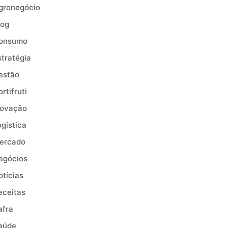
gronegócio
log
onsumo
stratégia
estão
rtifruti
novação
ogística
ercado
egócios
otícias
eceitas
afra
aúde