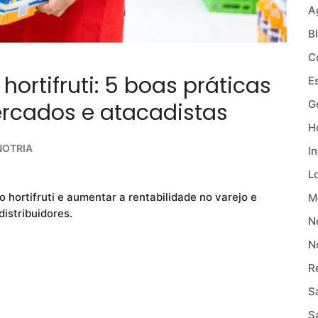
A
B
C
ortifruti: 5 boas práticas
E
G
rcados e atacadistas
Ho
NOTRIA
I
L
 hortifruti e aumentar a rentabilidade no varejo e
M
istribuidores.
N
N
R
S
S