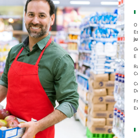
O
E
j
G
E
R
C
C
D
F
E