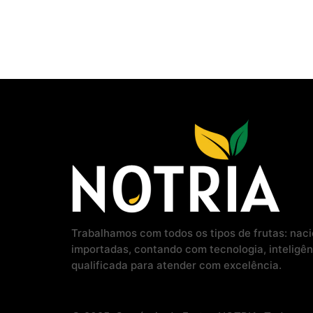
Trabalhamos com todos os tipos de frutas: naci
importadas, contando com tecnologia, inteligên
qualificada para atender com excelência.